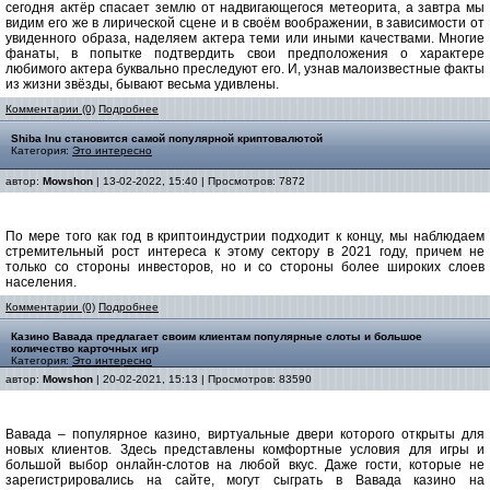
сегодня актёр спасает землю от надвигающегося метеорита, а завтра мы
видим его же в лирической сцене и в своём воображении, в зависимости от
увиденного образа, наделяем актера теми или иными качествами. Многие
фанаты, в попытке подтвердить свои предположения о характере
любимого актера буквально преследуют его. И, узнав малоизвестные факты
из жизни звёзды, бывают весьма удивлены.
Комментарии (0)
Подробнее
Shiba Inu становится самой популярной криптовалютой
Категория:
Это интересно
автор:
Mowshon
| 13-02-2022, 15:40 | Просмотров: 7872
По мере того как год в криптоиндустрии подходит к концу, мы наблюдаем
стремительный рост интереса к этому сектору в 2021 году, причем не
только со стороны инвесторов, но и со стороны более широких слоев
населения.
Комментарии (0)
Подробнее
Казино Вавада предлагает своим клиентам популярные слоты и большое
количество карточных игр
Категория:
Это интересно
автор:
Mowshon
| 20-02-2021, 15:13 | Просмотров: 83590
Вавада – популярное казино, виртуальные двери которого открыты для
новых клиентов. Здесь представлены комфортные условия для игры и
большой выбор онлайн-слотов на любой вкус. Даже гости, которые не
зарегистрировались на сайте, могут сыграть в Вавада казино на