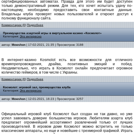
сертифицированных автоматах. Правда для этого им будет доступен
только демонстративный режим. Для тех, кто хочет испытать удачу по-
настоящему, необходимо предоставить свои контактные данные.
Владельцы клуба проверят новых пользователей и откроют доступ к
полному функционалу сайта.
Комментарии (0)
Подробнее
Преимущества азартной игры в виртуальном казино «Космолот»
Категория:
Это интересно
автор:
Mowshon
| 17-02-2021, 21:35 | Просмотров: 3188
В интернет-казино Kosmolot есть все возможности для отличного
времяпрепровождения, драйва, позитивных эмоций и побед.
Неудивительно, что играть в Космолот онлайн предпочитает огромное
количество геймеров, в том числе с Украины.
Комментарии (0)
Подробнее
Космолот: игровой зал, преимущества клуба
Категория:
Это интересно
автор:
Mowshon
| 12-01-2021, 16:23 | Просмотров: 3257
Официальный игровой клуб Космолот был создан не так давно, но уже
успел завоевать доверие большинства игроков. Любителям азарта клуб
предлагает огромнейший ассортимент развлечений только от лучших
производителей. В игровом доме Космолот можно встретить не только
классические аппараты, но еще и новейшие с трехмерной графикой. Играть