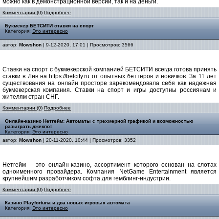
можно как в демонстрационной версии, так и на деньги.
Комментарии (0)
Подробнее
Букмекер БЕТСИТИ ставки на спорт
Категория:
Это интересно
автор:
Mowshon
| 9-12-2020, 17:01 | Просмотров: 3566
Ставки на спорт с букмекерской компанией БЕТСИТИ всегда готова принять
ставки в Лив на https://betcity.ru от опытных беттеров и новичков. За 11 лет
существования на онлайн просторе зарекомендовала себя как надежная
букмекерская компания. Ставки на спорт и игры доступны россиянам и
жителям стран СНГ.
Комментарии (0)
Подробнее
Онлайн-казино Нетгейм: Автоматы с трехмерной графикой и возможностью
разыграть джекпот
Категория:
Это интересно
автор:
Mowshon
| 20-11-2020, 10:44 | Просмотров: 3352
Нетгейм – это онлайн-казино, ассортимент которого основан на слотах
одноименного провайдера. Компания NetGame Entertainment является
крупнейшим разработчиком софта для гемблинг-индустрии.
Комментарии (0)
Подробнее
Казино Playfortuna и два новых игровых автомата
Категория:
Это интересно